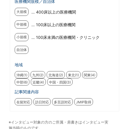
医療機関規模／自治体
… 400床以上の医療機関
大規模
… 100床以上の医療機関
中規模
… 100床未満の医療機関・クリニック
小規模
自治体
地域
沖縄(1)
九州(2)
北海道(2)
東北(1)
関東(4)
中部(6)
近畿(4)
中国・四国(3)
記事関連内容
在留対応
訪日対応
多言語対応
JMIP取得
※インタビュー対象の方のご所属・肩書きはインタビュー実
施当時のものです。